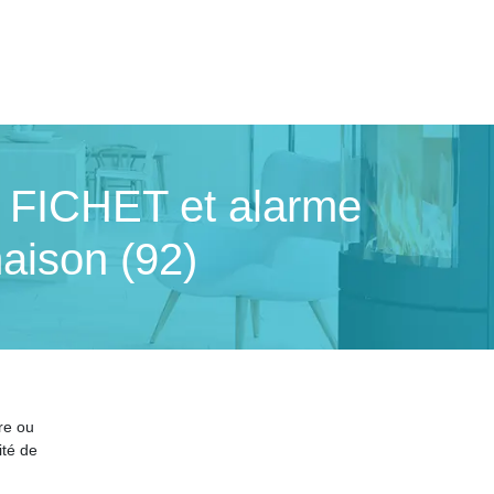
e FICHET et alarme
aison (92)
re ou
ité de