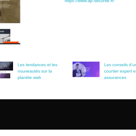
https://www.ap-securite.fr/
Les tendances et les
Les conseils d’u
nouveautés sur la
courtier expert 
planète web
assurances