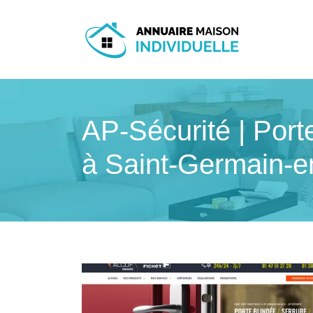
AP-Sécurité | Por
à Saint-Germain-e