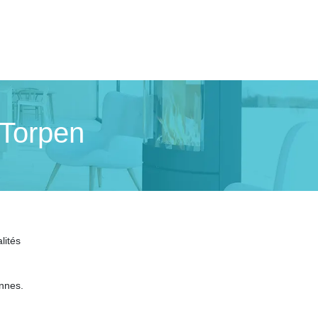
 Torpen
lités
annes.