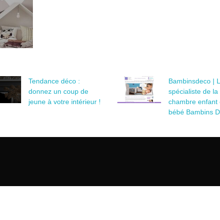
Tendance déco :
Bambinsdeco | 
donnez un coup de
spécialiste de la
jeune à votre intérieur !
chambre enfant 
bébé Bambins 